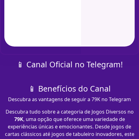
📱 Canal Oficial no Telegram!
📱 Benefícios do Canal
Descubra as vantagens de seguir a 79K no Telegram
Descubra tudo sobre a categoria de Jogos Diversos no
79K
, uma opção que oferece uma variedade de
experiências únicas e emocionantes. Desde jogos de
cartas clássicos até jogos de tabuleiro inovadores, este