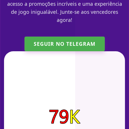
acesso a promoções incríveis e uma experiência
de jogo inigualável. Junte-se aos vencedores
agora!
SEGUIR NO TELEGRAM