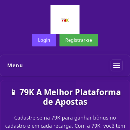
Login
Registrar-se
Menu
📱 79K A Melhor Plataforma
de Apostas
Cadastre-se na 79K para ganhar bônus no
cadastro e em cada recarga. Com a 79K, você tem