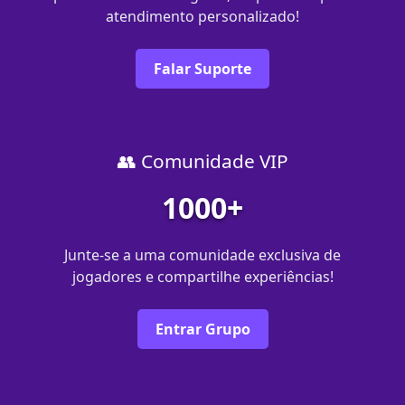
atendimento personalizado!
Falar Suporte
👥 Comunidade VIP
1000+
Junte-se a uma comunidade exclusiva de
jogadores e compartilhe experiências!
Entrar Grupo