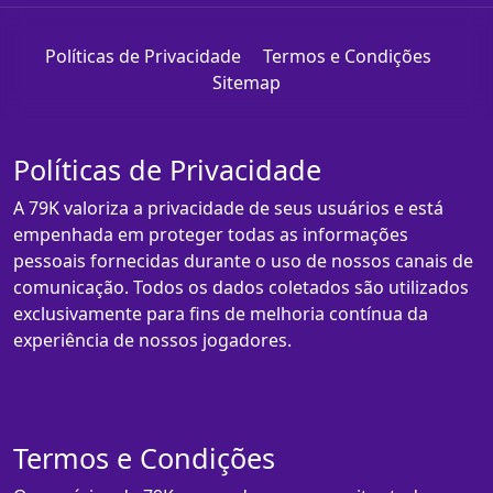
Políticas de Privacidade
Termos e Condições
Sitemap
Políticas de Privacidade
A 79K valoriza a privacidade de seus usuários e está
empenhada em proteger todas as informações
pessoais fornecidas durante o uso de nossos canais de
comunicação. Todos os dados coletados são utilizados
exclusivamente para fins de melhoria contínua da
experiência de nossos jogadores.
Termos e Condições