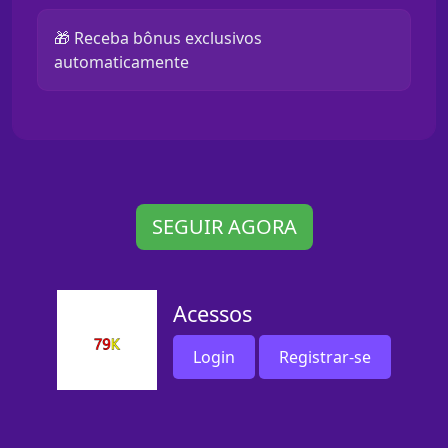
🎁 Receba bônus exclusivos
automaticamente
SEGUIR AGORA
Acessos
Login
Registrar-se