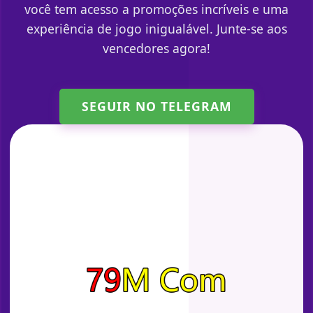
você tem acesso a promoções incríveis e uma
experiência de jogo inigualável. Junte-se aos
vencedores agora!
SEGUIR NO TELEGRAM