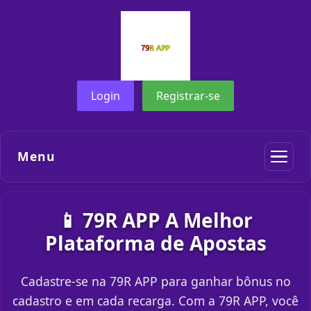
Login
Registrar-se
Menu
📱 79R APP A Melhor
Plataforma de Apostas
Cadastre-se na 79R APP para ganhar bônus no
cadastro e em cada recarga. Com a 79R APP, você