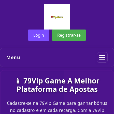
Login
Registrar-se
Menu
📱 79Vip Game A Melhor
Plataforma de Apostas
Cadastre-se na 79Vip Game para ganhar bônus
no cadastro e em cada recarga. Com a 79Vip