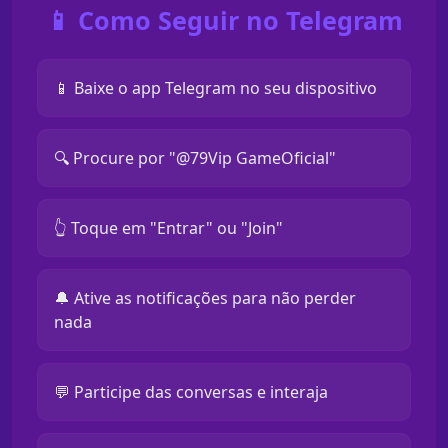
📱 Como Seguir no Telegram
📱 Baixe o app Telegram no seu dispositivo
🔍 Procure por "@79Vip GameOficial"
👆 Toque em "Entrar" ou "Join"
🔔 Ative as notificações para não perder
nada
💬 Participe das conversas e interaja