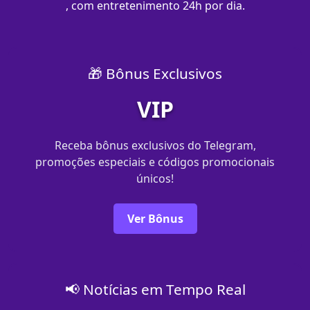
, com entretenimento 24h por dia.
🎁 Bônus Exclusivos
VIP
Receba bônus exclusivos do Telegram,
promoções especiais e códigos promocionais
únicos!
Ver Bônus
📢 Notícias em Tempo Real