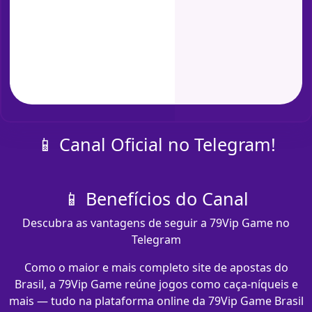
📱 Canal Oficial no Telegram!
📱 Benefícios do Canal
Descubra as vantagens de seguir a 79Vip Game no
Telegram
Como o maior e mais completo site de apostas do
Brasil, a 79Vip Game reúne jogos como caça-níqueis e
mais — tudo na plataforma online da 79Vip Game Brasil