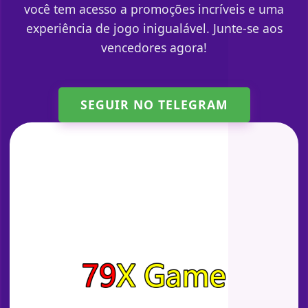
você tem acesso a promoções incríveis e uma
experiência de jogo inigualável. Junte-se aos
vencedores agora!
SEGUIR NO TELEGRAM