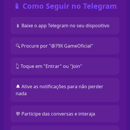
📱 Como Seguir no Telegram
📱 Baixe o app Telegram no seu dispositivo
🔍 Procure por "@79X GameOficial"
👆 Toque em "Entrar" ou "Join"
🔔 Ative as notificações para não perder
nada
💬 Participe das conversas e interaja