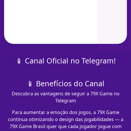
📱 Canal Oficial no Telegram!
📱 Benefícios do Canal
Descubra as vantagens de seguir a 79X Game no
Telegram
Para aumentar a emoção dos jogos, a 79X Game
continua otimizando o design das jogabilidades — a
79X Game Brasil quer que cada jogador jogue com