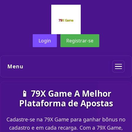
Login
Registrar-se
Menu
📱 79X Game A Melhor
Plataforma de Apostas
Cadastre-se na 79X Game para ganhar bônus no
cadastro e em cada recarga. Com a 79X Game,