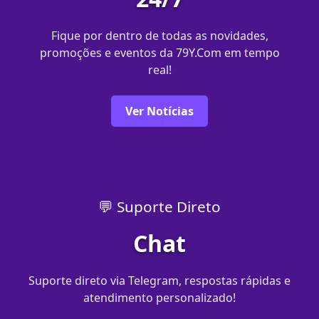
Fique por dentro de todas as novidades,
promoções e eventos da 79Y.Com em tempo
real!
Ver Notícias
💬 Suporte Direto
Chat
Suporte direto via Telegram, respostas rápidas e
atendimento personalizado!