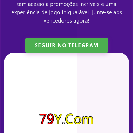
tem acesso a promoções incríveis e uma
experiência de jogo inigualável. Junte-se aos
vencedores agora!
SEGUIR NO TELEGRAM