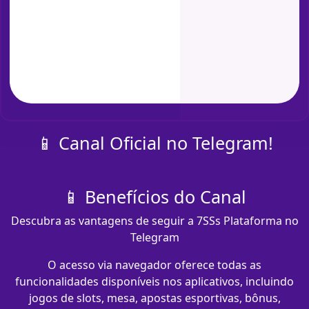
📱 Canal Oficial no Telegram!
📱 Benefícios do Canal
Descubra as vantagens de seguir a 7SSs Plataforma no
Telegram
O acesso via navegador oferece todas as
funcionalidades disponíveis nos aplicativos, incluindo
jogos de slots, mesa, apostas esportivas, bônus,