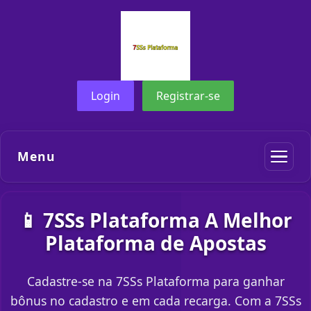
Login
Registrar-se
Menu
📱 7SSs Plataforma A Melhor
Plataforma de Apostas
Cadastre-se na 7SSs Plataforma para ganhar
bônus no cadastro e em cada recarga. Com a 7SSs