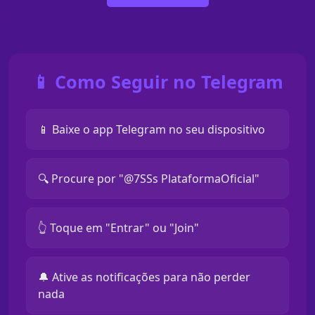
📱 Como Seguir no Telegram
📱 Baixe o app Telegram no seu dispositivo
🔍 Procure por "@7SSs PlataformaOficial"
👆 Toque em "Entrar" ou "Join"
🔔 Ative as notificações para não perder
nada