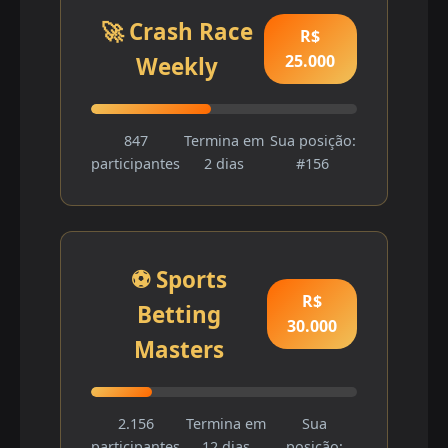
🚀 Crash Race
R$
25.000
Weekly
847
Termina em
Sua posição:
participantes
2 dias
#156
⚽ Sports
R$
Betting
30.000
Masters
2.156
Termina em
Sua
participantes
12 dias
posição: