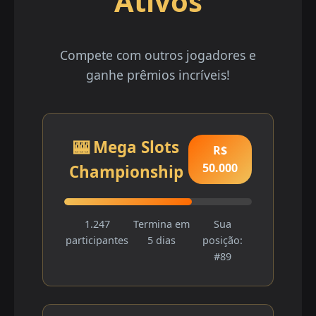
Ativos
Compete com outros jogadores e
ganhe prêmios incríveis!
🎰 Mega Slots
R$
50.000
Championship
1.247
Termina em
Sua
participantes
5 dias
posição:
#89