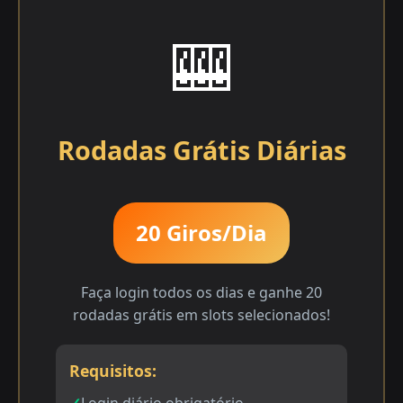
🎰
Rodadas Grátis Diárias
20 Giros/Dia
Faça login todos os dias e ganhe 20
rodadas grátis em slots selecionados!
Requisitos:
Login diário obrigatório